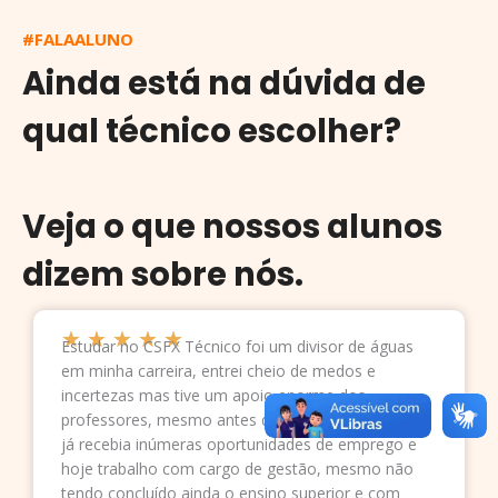
#FALAALUNO
Ainda está na dúvida de
qual técnico escolher?
Veja o que nossos alunos
dizem sobre nós.
★
★
★
★
★
Estudar no CSFX Técnico foi um divisor de águas
Classificado
em minha carreira, entrei cheio de medos e
como
incertezas mas tive um apoio enorme dos
5
professores, mesmo antes da conclusão do curso
de
já recebia inúmeras oportunidades de emprego e
5
hoje trabalho com cargo de gestão, mesmo não
tendo concluído ainda o ensino superior e com