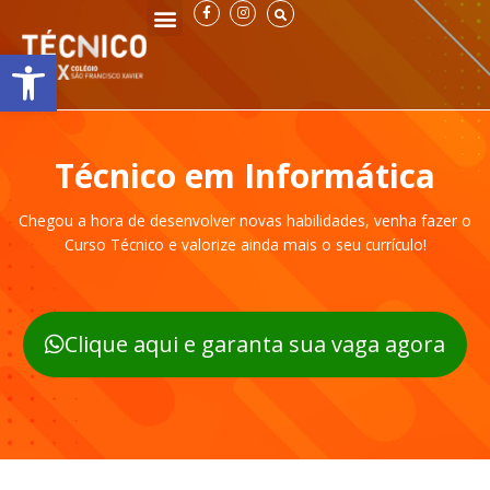
F
I
Ir
a
n
c
s
para
e
t
Abrir a barra de ferramentas
o
b
a
o
g
conteúdo
o
r
k
a
-
m
f
Técnico em Informática
Chegou a hora de desenvolver novas habilidades, venha fazer o
Curso Técnico e valorize ainda mais o seu currículo!
Clique aqui e garanta sua vaga agora